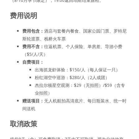
（8-10月季节限定），19:00返回珀斯结束旅程。
费用说明
费用包含：
酒店与套餐内餐食、国家公园门票、罗特尼
斯轮渡票、栈桥火车票
费用不含：
往返机票、个人保险、单房差、导游小费
（$5/人/天）
自费项目：
出海抓龙虾体验：$150/人（每人保证一只）
粉红湖空中巡游：$280/人（2人成团）
杰拉尔顿星空观测：$29（无拍照）/$59（含专
业拍照）
赠送项目：
无人机航拍高清底片、每日瓶装水、统一时
间送机
取消政策