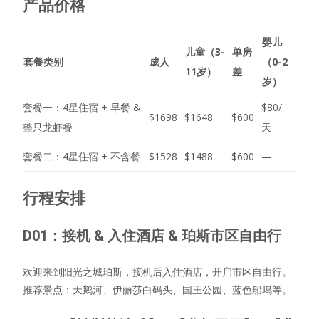
产品价格
婴儿
儿童（3-
单房
套餐类别
成人
（0-2
11岁）
差
岁）
套餐一：4星住宿 + 早餐 &
$80/
$1698
$1648
$600
整只龙虾餐
天
套餐二：4星住宿 + 不含餐
$1528
$1488
$600
—
行程安排
D01：接机 & 入住酒店 & 珀斯市区自由行
欢迎来到阳光之城珀斯，接机后入住酒店，开启市区自由行。
推荐景点：天鹅河、伊丽莎白码头、国王公园、蓝色船坞等。