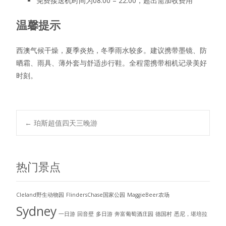
免费接送机时间为08:00 – 22:00，超出需加收费用
温馨提示
西澳气候干燥，夏季炎热，冬季雨水较多。建议携带墨镜、防
晒霜、雨具、薄外套与舒适步行鞋。全程需携带相机记录美好
时刻。
←
珀斯超值四天三晚游
Post navigation
热门景点
Cleland野生动物园
FlindersChase国家公园
MaggieBeer农场
Sydney
一日游
回音壁
多日游
奔富葡萄酒庄园
德国村
悉尼，堪培拉