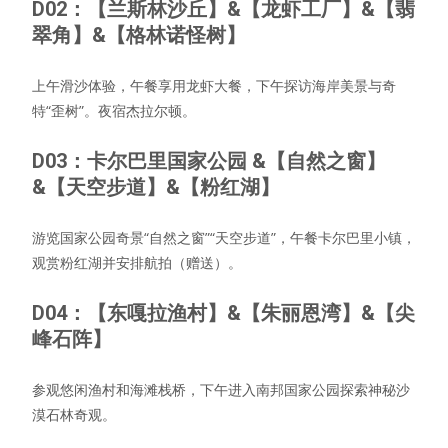
D02：【兰斯林沙丘】&【龙虾工厂】&【翡
翠角】&【格林诺怪树】
上午滑沙体验，午餐享用龙虾大餐，下午探访海岸美景与奇
特“歪树”。夜宿杰拉尔顿。
D03：卡尔巴里国家公园 &【自然之窗】
&【天空步道】&【粉红湖】
游览国家公园奇景“自然之窗”“天空步道”，午餐卡尔巴里小镇，
观赏粉红湖并安排航拍（赠送）。
D04：【东嘎拉渔村】&【朱丽恩湾】&【尖
峰石阵】
参观悠闲渔村和海滩栈桥，下午进入南邦国家公园探索神秘沙
漠石林奇观。