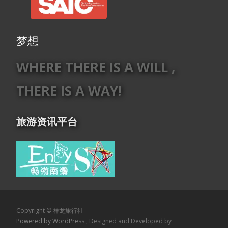
梦想
WHERE THERE IS A WILL ,
THERE IS A WAY!
旅游资讯平台
Copyright © 祥龙旅行社
Powered by WordPress
, Designed and Developed by