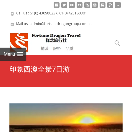
Call us : 61(0) 430980237; 61(0) 425180301
Mail us : admin@fortunedragongroup.com.au
Skip to
content
Search
for:
Menu
印象西澳全景7日游