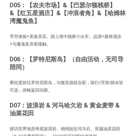
D05：【农夫市场】&【巴瑟尔顿栈桥】
&【红五星酒庄】&【冲浪者角】&【哈姆林
湾魔鬼鱼】
早市体验+美食采买、踏上海中栈桥小火车、品酒+森林漫步
+与魔鬼鱼亲密接触。
D06：【罗特尼斯岛】（自由活动，无司导
陪同）
乘轮渡前往罗特尼斯岛，与微笑袋鼠合影，骑行/浮潜/跳伞皆
可选，傍晚返回珀斯。
D07：波浪岩 & 河马哈欠岩 & 黄金麦带 &
油菜花田
探访世界地质奇观波浪岩、栩栩如生河马石、穿越油菜花田