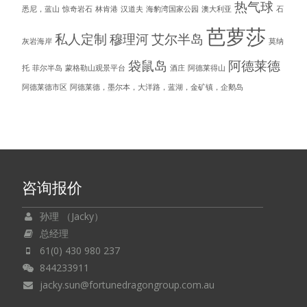
热气球
悉尼，蓝山
惊奇岩石
林肯港
汉道夫
海豹湾国家公园
澳大利亚
石
芭萝莎
私人定制
穆理河
艾尔半岛
灰岩海岸
莫纳
袋鼠岛
阿德莱德
托
菲尔半岛
蒙格勒山观景平台
酒庄
阿德莱得山
阿德莱德市区
阿德莱德，墨尔本，大洋路，蓝湖，金矿镇，企鹅岛
咨询报价
孙理 （Jacky）
总经理
61(0) 430 980 237
844233911
jacky.sun@fortunedragongroup.com.au