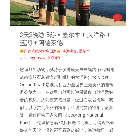
0
3天2晚游 B線 = 墨尔本 + 大洋路 +
蓝湖 + 阿德萊德
阿德萊德探索多日游
,
南澳洲游
,
墨尔本
,
Uncategorised
,
景点介绍
邂逅野生动物，驰骋于澳洲最美自驾线路 行程概览
从南澳的石灰岩海岸到维州的大洋路(The Great
Ocean Road)是澳大利亚乃至世界上最美丽的自驾
游公路之一，在这里自驾可以说是很多自驾游爱好
者的梦想。从阿德莱德出发，经过石灰岩海岸，我
们可以欣赏到美丽的粉湖，壮观的艾伯特湖，蓝湖
等，穿过库荣国家公园 （Coorong National
Park），这里栖息着80多种奇特鸟类，可谓观鸟爱
好者的天堂；沿路还可看到盐碱池，海边牧场，感