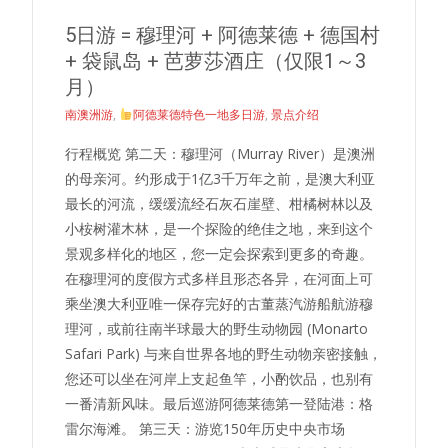
5日游 = 穆理河 + 阿德莱德 + 德国村
+ 袋鼠岛 + 芭萝莎酒庄（仅限1～3
月）
南澳洲游
,
阿德莱德特色一地多日游
,
景点介绍
行程概览 第二天：穆理河（Murray River）是澳洲
的母亲河。约形成于1亿3千万年之前，是澳大利亚
最长的河流，缓缓流经石灰石崖壁、柑橘树林以及
小桉树灌木林，是一个探险的绝佳之地，来到这个
景观多样化的地区，您一定会探索到更多的奇趣。
在穆理河的度假方式多样且形态各异，在河面上可
乘坐澳大利亚唯一保存完好的古董蒸汽游船航游穆
理河，或前往南半球最大的野生动物园 (Monarto
Safari Park) 与来自世界各地的野生动物亲密接触，
您还可以坐在河岸上支起鱼竿，小酌饮品，也别有
一番清新风味。最后巡游阿德莱德第一登陆港：格
雷尔海滩。 第三天：游览150年历史中央市场