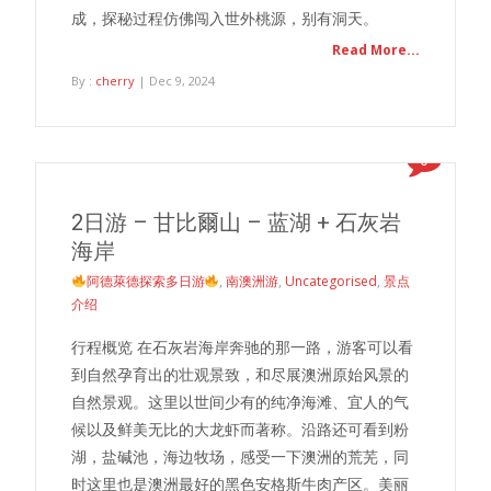
成，探秘过程仿佛闯入世外桃源，别有洞天。
Read More...
By :
cherry
| Dec 9, 2024
0
2日游 – 甘比爾山 – 蓝湖 + 石灰岩
海岸
阿德萊德探索多日游
,
南澳洲游
,
Uncategorised
,
景点
介绍
行程概览 在石灰岩海岸奔驰的那一路，游客可以看
到自然孕育出的壮观景致，和尽展澳洲原始风景的
自然景观。这里以世间少有的纯净海滩、宜人的气
候以及鲜美无比的大龙虾而著称。沿路还可看到粉
湖，盐碱池，海边牧场，感受一下澳洲的荒芜，同
时这里也是澳洲最好的黑色安格斯牛肉产区。美丽