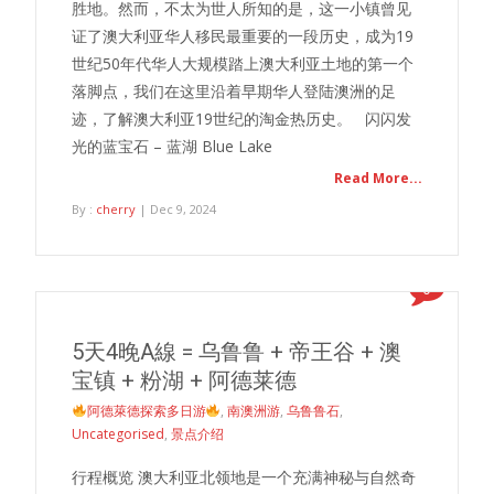
胜地。然而，不太为世人所知的是，这一小镇曾见
证了澳大利亚华人移民最重要的一段历史，成为19
世纪50年代华人大规模踏上澳大利亚土地的第一个
落脚点，我们在这里沿着早期华人登陆澳洲的足
迹，了解澳大利亚19世纪的淘金热历史。 闪闪发
光的蓝宝石 – 蓝湖 Blue Lake
Read More...
By :
cherry
| Dec 9, 2024
0
5天4晚A線 = 乌鲁鲁 + 帝王谷 + 澳
宝镇 + 粉湖 + 阿德莱德
阿德萊德探索多日游
,
南澳洲游
,
乌鲁鲁石
,
Uncategorised
,
景点介绍
行程概览 澳大利亚北领地是一个充满神秘与自然奇