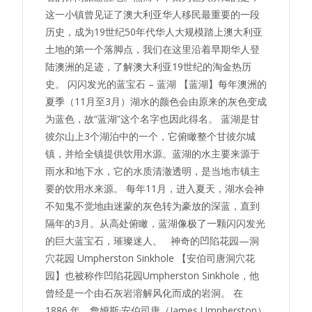
这一小镇曾见证了澳大利亚华人移民最重要的一段
历史，成为19世纪50年代华人大规模踏上澳大利亚
土地的第一个落脚点，我们在这里沿着早期华人登
陆澳洲的足迹，了解澳大利亚19世纪的淘金热历
史。 闪闪发光的蓝宝石 – 蓝湖 【蓝湖】每年澳洲的
夏季（11月至3月）湖水的颜色会由原来的灰色变成
为蓝色，故“蓝湖”这个名字也因此得名。 蓝湖是甘
彼尔山上3个湖泊中的一个，它俯瞰整个甘彼尔城
镇，并给全镇提供饮用水源。蓝湖的水主要来源于
雨水和地下水，它的水质清澈透明，是当地市镇主
要的饮用水来源。 每年11月，进入夏天，湖水会神
不知鬼不觉地由迷蒙的灰色转为豪放的深蓝，直到
隔年的3月。从高处俯瞰，蓝湖像极了一颗闪闪发光
的巨大蓝宝石，璀璨迷人。 神奇的凹陷花园—洞
穴花园 Umpherston Sinkhole 【安伯司唐洞穴花
园】也被称作凹陷花园Umpherston Sinkhole，他
曾经是一个由石灰岩溶解风化而成的岩洞。 在
1886 年，詹姆斯·安伯司唐（James Umpherston）