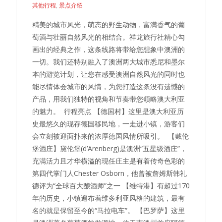
其他行程
,
景点介绍
精美的城市风光，萌态的野生动物，富满香气的葡
萄酒与壮丽自然风光的相结合。祥龙旅行社精心勾
画出的经典之作，这条线路将带给您想象中澳洲的
一切。我们还特别融入了澳洲两大城市悉尼和墨尔
本的游览计划，让您在感受澳洲自然风光的同时也
能尽情体会城市的风情，为您打造这条没有遗憾的
产品，用我们独特的视角和节奏带您领略澳大利亚
的魅力。 行程亮点 【德国村】这里是澳大利亚历
史最悠久的现存德国移民地，一走进小镇，游客们
会立刻被迎面扑来的浓厚德国风情所吸引。 【戴伦
堡酒庄】黛伦堡(d’Arenberg)是澳洲“五星级酒庄”，
充满活力且才华横溢的现任庄主是有着传奇色彩的
第四代掌门人Chester Osborn，他曾被詹姆斯韩礼
德评为“全球百大酿酒师”之一 【维特港】有超过170
年的历史，小镇遍布着维多利亚风格的建筑，最有
名的就是保留至今的“马拉电车”。 【巴罗萨】这里