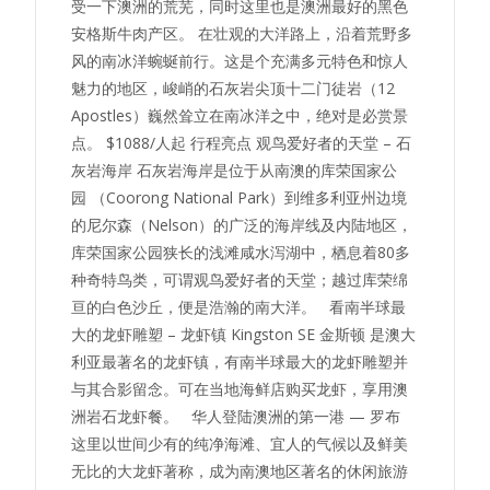
受一下澳洲的荒芜，同时这里也是澳洲最好的黑色
安格斯牛肉产区。 在壮观的大洋路上，沿着荒野多
风的南冰洋蜿蜒前行。这是个充满多元特色和惊人
魅力的地区，峻峭的石灰岩尖顶十二门徒岩（12
Apostles）巍然耸立在南冰洋之中，绝对是必赏景
点。 $1088/人起 行程亮点 观鸟爱好者的天堂 – 石
灰岩海岸 石灰岩海岸是位于从南澳的库荣国家公
园 （Coorong National Park）到维多利亚州边境
的尼尔森（Nelson）的广泛的海岸线及内陆地区，
库荣国家公园狭长的浅滩咸水泻湖中，栖息着80多
种奇特鸟类，可谓观鸟爱好者的天堂；越过库荣绵
亘的白色沙丘，便是浩瀚的南大洋。 看南半球最
大的龙虾雕塑 – 龙虾镇 Kingston SE 金斯顿 是澳大
利亚最著名的龙虾镇，有南半球最大的龙虾雕塑并
与其合影留念。可在当地海鲜店购买龙虾，享用澳
洲岩石龙虾餐。 华人登陆澳洲的第一港 — 罗布
这里以世间少有的纯净海滩、宜人的气候以及鲜美
无比的大龙虾著称，成为南澳地区著名的休闲旅游