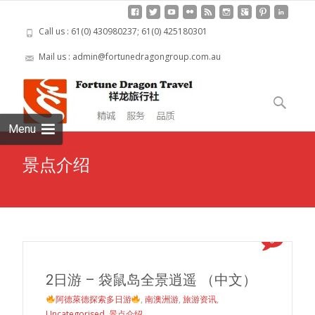
Call us : 61(0) 430980237; 61(0) 425180301
Mail us : admin@fortunedragongroup.com.au
Skip to
content
Search
for:
Menu
景点介绍
0
2日游 – 袋鼠岛全景逍遥 （中文）
阿德萊德探索多日游
,
南澳洲游
,
旅游资讯
,
Uncategorised
,
景点介绍