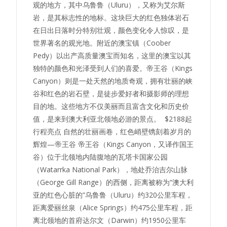
观的地方，其中乌鲁鲁（Uluru），又称为艾尔斯
岩，是其标志性的地标。这块巨大的红色独体岩石
在日出日落时分特别壮观，颜色变化令人惊叹，是
世界著名的观光地。附近的澳宝镇（Coober
Pedy）以出产高质量澳宝而知名，这里的澳宝以其
独特的颜色和光泽受到人们的喜爱。帝王谷（Kings
Canyon）则是一处天然的地质奇观，拥有壮丽的峡
谷和红色的岩石壁，是徒步爱好者和摄影师的理想
目的地。这些地方不仅美丽而且富含文化和历史价
值，是来到澳大利亚北领地必游的景点。 $2188起
行程亮点 自然的壮丽画卷，红色峭壁镌刻着岁月的
辉煌—帝王谷 帝王谷（Kings Canyon，又译作国王
谷）位于北领地内陆腹地的瓦塔卡国家公园
（Watarrka National Park），地处乔治吉尔山脉
（George Gill Range）的西侧，距离被称为“澳大利
亚的红色心脏的”乌鲁鲁（Uluru）约320公里车程，
距离爱丽丝泉（Alice Springs）约475公里车程，距
离北领地的首府达尔文（Darwin）约1950公里车