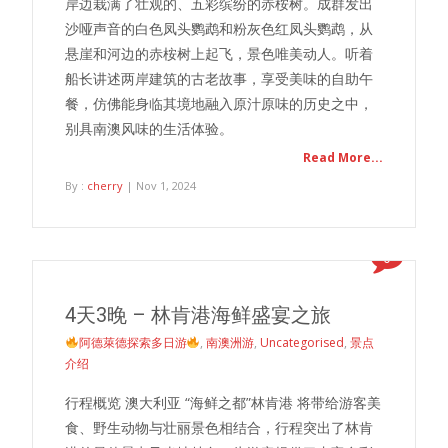
岸边栽满了壮观的、五彩缤纷的赤桉树。成群发出
沙哑声音的白色凤头鹦鹉和粉灰色红凤头鹦鹉，从
悬崖和河边的赤桉树上起飞，景色唯美动人。听着
船长讲述两岸建筑的古老故事，享受美味的自助午
餐，仿佛能身临其境地融入原汁原味的历史之中，
别具南澳风味的生活体验。
Read More...
By :
cherry
| Nov 1, 2024
0
4天3晚 – 林肯港海鲜盛宴之旅
阿德萊德探索多日游
,
南澳洲游
,
Uncategorised
,
景点
介绍
行程概览 澳大利亚 “海鲜之都”林肯港 将带给游客美
食、野生动物与壮丽景色相结合，行程突出了林肯