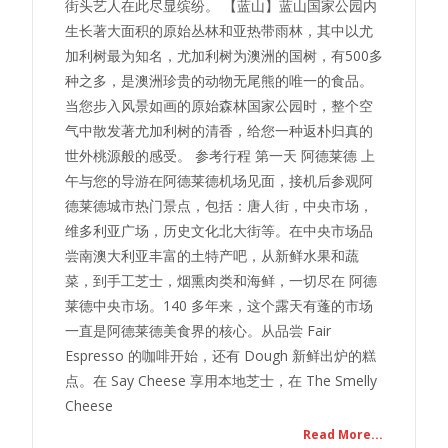
街头艺人在此尽显缤纷。 【蓝山】蓝山国家公园内
生长著大面积的原始丛林和亚热带雨林，其中以尤
加利树最为知名，尤加利树为澳洲的国树，有500多
种之多，是澳洲珍贵的动物无尾熊的唯一的食品。
当您步入风景如画的原始森林国家公园时，整个空
气中散发著尤加利树的清香，给您一种返朴归真的
世外桃源般的感受。 参考行程 第一天 阿德莱德 上
午与您的导游在阿德莱德机场见面，接机后参观阿
德莱德城市热门景点，包括：唐人街，中央市场，
维多利亚广场，历史文化北大街等。在中央市场品
尝南澳大利亚丰富的土特产吧，从新鲜水果和蔬
菜，到手工芝士，烟熏肉类和海鲜，一切尽在 阿德
莱德中央市场。140 多年来，这个露天有蓬的市场
一直是阿德莱德美食界的核心。从品尝 Fair
Espresso 的咖啡开始，还有 Dough 新鲜出炉的糕
点。在 Say Cheese 享用本地芝士，在 The Smelly
Cheese
Read More...