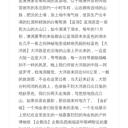
是澳洲著名葡萄酒的发源地。位于南澳州首府阿德
雷德市的东北部约一小时车程，山谷拥有连绵的山
脉，肥沃的土壤，加上地中海气候，使其生产出丰
满的红酒和精致的白葡萄酒 【蓝湖】蓝湖原是一座
死火山的火山口，如今灌满了湖水。每年的11月
初，澳洲夏季的来临都会让蓝湖原本灰蓝色的湖水
在几乎一夜之间神秘地变成鲜艳亮丽的钴蓝色 【大
洋路】大洋路是在沿海的山崖上开出来的，一边是
大陆一边是大洋，弯弯曲曲，每一次转弯都能领略
到不一样的风景。晚上我们停留大洋路的中段—阿
波罗湾，枕海浪睡觉。大洋路来回近600公里，一般
的旅游团，不会在这里过夜，当天赶来赶去，大部
分时间消耗在路上，也体验不到大洋路日出日落的
绝妙景色。我们分两天走海路，笃悠悠地指点江
山。如果你喜欢摄影，那你就来对地方了。 【金矿
镇】一个淘金者们纷至沓来的圣地，一个生动展示
上世纪在这里发生的一场轰轰烈烈的淘金热的户外
博物馆 【企鹅岛】企鹅岛西南端诺毕斯岬附近的夏