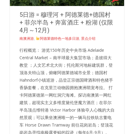
5日游 = 穆理河 + 阿德莱德+德国村
+ 菲尔半岛 + 奔富酒庄 + 粉湖 (仅限
4月～12月)
南澳洲游
,
阿德莱德特色一地多日游
,
景点介绍
行程概览： 游览150年历史中央市场 Adelaide
Central Market – 南半球最大集贸市场；圣彼得大
教堂 ；人文艺术北大街；托伦斯河地标建筑群，登
顶洛夫特山顶，俯瞰阿德莱德城市全景；德国村
Hahndorf小镇巡游，品尝正宗德国啤酒和特色猪手
香肠套餐，在克里兰动物园拥抱澳洲萌宠考拉。 打
卡阿德莱德第一网红洞穴海滩。探访南澳第一网红
建筑，超现实主义多维度黛伦堡魔方酒庄；在菲尔
半岛顶点维特港 Victor Harbor 体验夺人心魄的大自
然景观；可以乘坐澳洲唯一的一辆马拉铁轨古董电
车 Horse Drawn Tramway 前往花岗岩岛；登顶花
岗岩岛寻找南极露脊鲸的踪迹（每年6月-9月）。