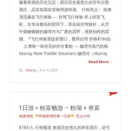
藤葡萄酒的历史沉淀；探访历史最悠久的百年沙普
酒庄，品尝英国皇室御用波特酒。 行程亮点： 南澳
顶流爆款飞行体验 — 自驾飞行体验 登上轻型飞
机，在专业教练的陪同下，亲自操控驾驶杆，从空
中俯瞰蜿蜒的穆理河与广袤的原野，感受别样的震
撼。 *飞行体验需提前预订，费用自理 价格$180起
土澳唯一保存完好的古董船 — 穆理河蒸汽轮船
Murray River Paddle Steamers 穆理河（Murray
Read More...
By :
cherry
| Nov 5, 2024
0
1日游 = 粉富畅游 – 粉湖 + 奔富
南澳洲游
,
阿德莱德经典一日游
,
景点介绍
$185/人 行程概览 参观历史悠久的奔富酒庄，还可