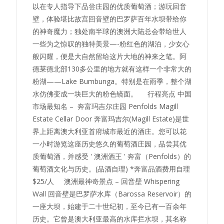
以在专人指导下品尝庄园的优质葡萄酒；游玩回音
壁，体验堪比故宫回音壁的巴罗萨百年水坝带给你
的神奇魔力；独处南半球的澳洲大陆总会带给世人
一些为之惊叹的独特美景—-粉红色的湖泊，少女心
般闪耀，便是大自然留给这片大地的神来之笔。阿
德莱德北部130多公里的地方就有这样一个非常大的
粉湖——Lake Bumbunga。特别是在雨季，整个湖
水仿佛变成一块巨大的粉色镜面。 行程亮点 中国
市场最知名 – 奔富玛吉尔庄园 Penfolds Magill
Estate Cellar Door 奔富玛吉尔(Magill Estate)是世
界上距离澳大利亚首府城市最近的酒庄。您可以花
一小时游览这座历史悠久的葡萄酒庄园，品尝其优
质葡萄酒，并感受 ' 澳洲酒王 ' 奔富（Penfolds）的
葡萄酒文化与历史。(品酒自理) *奔富品酒费用自理
$25/人 澳洲最神奇景点 – 回音壁 Whispering
Wall 回音壁是巴罗萨水库（Barossa Reservoir）的
一座大坝，始建于二十世纪初，至今已有一百余年
历史。它曾是澳大利亚最高的水库拦水坝，其名称