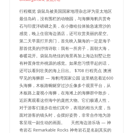
行程概览 袋鼠岛被美国国家地理杂志评为亚太地区
最佳岛屿，没有围栏的动物园，与海狮海豹共赏奇
石与印度洋磅礴之美，在小撒哈拉体验急速滑沙的
感觉，晚上住宿海边酒店，还可欣赏美丽的星空。
第二天早晨打开房门，首先映入脑海的一定是海子
那首优美的抒情诗歌：我有一所房子，面朝大海，
春暖花开。袋鼠岛绝佳的海景再加上海边别墅让您
有种置身世外桃源的感觉。如果您习惯早起的话，
还可以看到壮美的海上日出。 $708 行程亮点 澳洲
罕见的海狮群 — 海豹湾国家公园 这里栖息着近600
头海狮，木板路蜿蜒穿过沙丘像多个观景平台，从
木板路上凝视小海狮，在海滩上的海狮群中散步，
近距离观看这些海中的庞然大物。它们极通人性，
对于游客们漫步在他们其中，表现的相当大度，当
面对游客的镜头时，会摆好姿势，非常合作地为游
客呈现一副生动的画面。 天然海边游乐场 — 神
奇岩石 Remarkable Rocks 神奇岩石是名副其实的