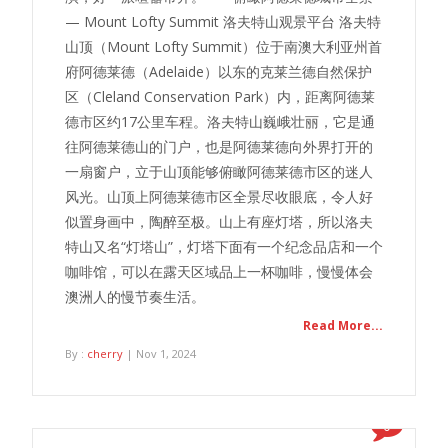
— Mount Lofty Summit 洛夫特山观景平台 洛夫特
山顶（Mount Lofty Summit）位于南澳大利亚州首
府阿德莱德（Adelaide）以东的克莱兰德自然保护
区（Cleland Conservation Park）内，距离阿德莱
德市区约17公里车程。洛夫特山巍峨壮丽，它是通
往阿德莱德山的门户，也是阿德莱德向外界打开的
一扇窗户，立于山顶能够俯瞰阿德莱德市区的迷人
风光。山顶上阿德莱德市区全景尽收眼底，令人好
似置身画中，陶醉至极。山上有座灯塔，所以洛夫
特山又名“灯塔山”，灯塔下面有一个纪念品店和一个
咖啡馆，可以在露天区域品上一杯咖啡，慢慢体会
澳洲人的慢节奏生活。
Read More...
By :
cherry
| Nov 1, 2024
0