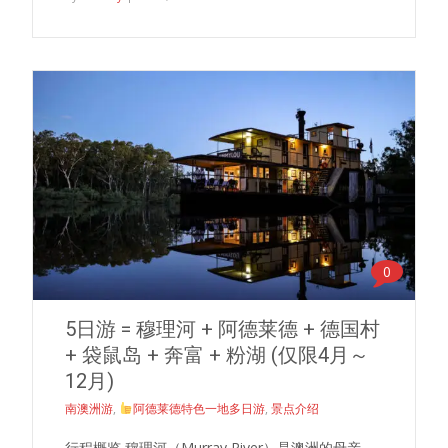
0
5日游 = 穆理河 + 阿德莱德 + 德国村
+ 袋鼠岛 + 奔富 + 粉湖 (仅限4月～
12月)
南澳洲游
,
阿德莱德特色一地多日游
,
景点介绍
行程概览 穆理河（Murray River）是澳洲的母亲