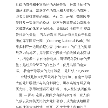
壮阔的海景和丰富原始的内陆景致，被海浪拍打的
崎岖海岸线、清澈蓝色的海水和人迹稀少的海滩，
或者是郁郁葱葱的田地、火山口、岩洞、葡萄园美
景以及一望无际的松林，使石灰岩海岸成为南澳地
区最著名的休闲旅游胜地。 $488起 行程亮点 观鸟
爱好者的天堂 – 石灰岩海岸 石灰岩海岸是位于从南
澳的库荣国家公园 （Coorong National Park）到
维多利亚州边境的尼尔森（Nelson）的广泛的海岸
线及内陆地区，库荣国家公园狭长的浅滩咸水泻湖
中，栖息着80多种奇特鸟类，可谓观鸟爱好者的天
堂；越过库荣绵亘的白色沙丘，便是浩瀚的南大
洋。 看南半球最大的龙虾雕塑 – 龙虾镇 Kingston
SE 金斯顿是澳大利亚最著名的龙虾镇，有南半球最
大的龙虾雕塑并与其合影留念。可在当地海鲜店购
买龙虾，享用澳洲岩石龙虾餐。 华人登陆澳洲的第
一港 — 罗布 这里以世间少有的纯净海滩、宜人的
气候以及鲜美无比的大龙虾著称，成为南澳地区著
名的休闲旅游胜地。然而，不太为世人所知的是，