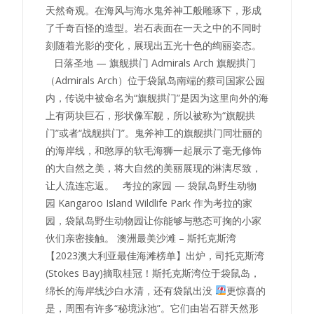
天然奇观。在海风与海水鬼斧神工般雕琢下，形成
了千奇百怪的造型。岩石表面在一天之中的不同时
刻随着光影的变化，展现出五光十色的绚丽姿态。
日落圣地 — 旗舰拱门 Admirals Arch 旗舰拱门
（Admirals Arch）位于袋鼠岛南端的蔡司国家公园
内，传说中被命名为“旗舰拱门”是因为这里向外的海
上有两块巨石，形状像军舰，所以被称为“旗舰拱
门”或者“战舰拱门”。鬼斧神工的旗舰拱门同壮丽的
的海岸线，和憨厚的软毛海狮一起展示了毫无修饰
的大自然之美，将大自然的美丽展现的淋漓尽致，
让人流连忘返。 考拉的家园 — 袋鼠岛野生动物
园 Kangaroo Island Wildlife Park 作为考拉的家
园，袋鼠岛野生动物园让你能够与憨态可掬的小家
伙们亲密接触。 澳洲最美沙滩 – 斯托克斯湾
【2023澳大利亚最佳海滩榜单】出炉，司托克斯湾
(Stokes Bay)摘取桂冠！斯托克斯湾位于袋鼠岛，
绵长的海岸线沙白水清，还有袋鼠出没
更惊喜的
是，周围有许多“秘境泳池”。它们由岩石群天然形