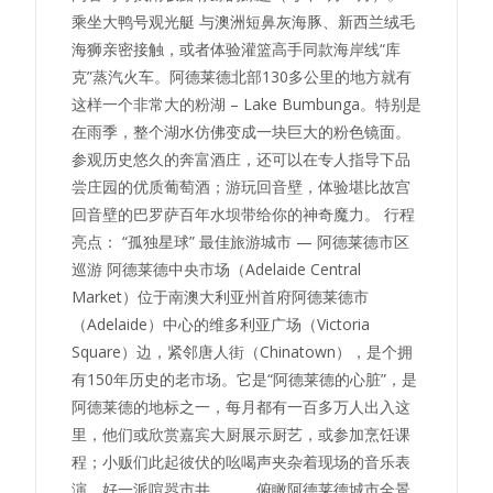
乘坐大鸭号观光艇 与澳洲短鼻灰海豚、新西兰绒毛
海狮亲密接触，或者体验灌篮高手同款海岸线“库
克”蒸汽火车。阿德莱德北部130多公里的地方就有
这样一个非常大的粉湖 – Lake Bumbunga。特别是
在雨季，整个湖水仿佛变成一块巨大的粉色镜面。
参观历史悠久的奔富酒庄，还可以在专人指导下品
尝庄园的优质葡萄酒；游玩回音壁，体验堪比故宫
回音壁的巴罗萨百年水坝带给你的神奇魔力。 行程
亮点： “孤独星球” 最佳旅游城市 — 阿德莱德市区
巡游 阿德莱德中央市场（Adelaide Central
Market）位于南澳大利亚州首府阿德莱德市
（Adelaide）中心的维多利亚广场（Victoria
Square）边，紧邻唐人街（Chinatown），是个拥
有150年历史的老市场。它是“阿德莱德的心脏”，是
阿德莱德的地标之一，每月都有一百多万人出入这
里，他们或欣赏嘉宾大厨展示厨艺，或参加烹饪课
程；小贩们此起彼伏的吆喝声夹杂着现场的音乐表
演，好一派喧嚣市井。 俯瞰阿德莱德城市全景