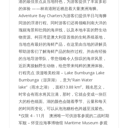
港的最佳景点及当地特色，为游客提供了丰富多彩
的体验 ——林肯港附近栖息着大量澳洲海狮。
Adventure Bay Charters为游客们提供半日与海狮
同游的浮潜行程。同时游客们还将领略到南大洋的
瑰丽海景和壮阔的海岸线，以及本地丰富的野生动
物资源。柯芬湾是澳大利亚首推的生蚝养殖基地，
当地也有最好的海鲜产品，在这里由当地的讲解员
帮助游客们了解海鲜产品的制作过程。并由有经验
的当地导游带队，带您领略令人惊叹的海岸风景，
近距离接触野生动物，给您带来纯粹的澳洲体验。
行程亮点 浪漫唯美粉湖 – Lake Bumbunga Lake
Bumbunga（澎湃湖），意为“Rain Water
lake”（雨水之湖），面积13.88 km²。顾名思义，
时常会有雨水将其注满，那时，它就会变成一块巨
大的粉色镜面。湖的颜色会随着季节、云量和每天
的时间而变化，可以从泡泡糖粉色跨越至浅紫色。
*仅限 4 - 11月 澳洲唯一可供游客参观的二战时期
军舰 – 怀亚拉海事博物馆 Maritime Museum 参观