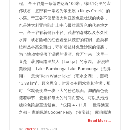
程。 帝王谷是一条落差达近100米，绵延1公里的宏
伟峡谷，底部有一条名为帝王溪（Kings Creek）的
小溪。帝王谷不仅是澳大利亚景色最壮观的峡谷，
也是澳大利亚内陆红土中心最壮观景色的代表地之
一。帝王谷有着健行小径、茂密的森林以及永久性
水潭，峡谷险峻的红色岩壁从茂密的棕榈、蕨类和
桉树丛林高耸而出，守护着丛林免受沙漠的侵袭，
为当地动物提供了温暖的港湾。数万年来，这里一
直是土著居民路里加人（Luritja）的家园。 浪漫唯
美粉湖 – Lake Bumbunga Lake Bumbunga（澎湃
湖），意为“Rain Water lake”（雨水之湖），面积
13.88 km²。顾名思义，时常会有雨水将其注满，那
时，它就会变成一块巨大的粉色镜面。湖的颜色会
随着季节、云量和每天的时间而变化，可以从泡泡
糖粉色跨越至浅紫色。 *仅限 4 - 11月 世界澳宝
之都 – 库伯佩迪Coober Pedy （澳宝镇） 库伯佩迪
Read More...
By :
cherry
| Dec 9, 2024