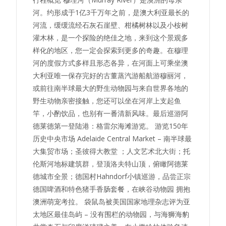
河。约形成于1亿3千万年之前，是澳大利亚最长的
河流，缓缓流经石灰石崖壁、柑橘树林以及小桉树
灌木林，是一个探险的绝佳之地，来到这个景观多
样化的地区，您一定会探索到更多的奇趣。在穆理
河的度假方式多样且形态各异，在河面上可乘坐澳
大利亚唯一保存完好的古董蒸汽游船航游穆丽河，
或前往南半球最大的野生动物园与来自世界各地的
野生动物亲密接触，您还可以坐在河岸上支起鱼
竿，小酌饮品，也别有一番清新风味。最后巡游阿
德莱德第一登陆港：格雷尔海滩游览。 游览150年
历史中央市场 Adelaide Central Market – 南半球最
大集贸市场；圣彼得大教堂 ；人文艺术北大街；托
伦斯河地标建筑群，登顶洛夫特山顶，俯瞰阿德莱
德城市全景；德国村Hahndorf小镇巡游，品尝正宗
德国啤酒和特色猪手香肠套餐，在峡谷动物园 拥抱
澳洲萌宠考拉。 袋鼠岛被美国国家地理杂志评为亚
太地区最佳岛屿 – 没有围栏的动物园，与海狮海豹