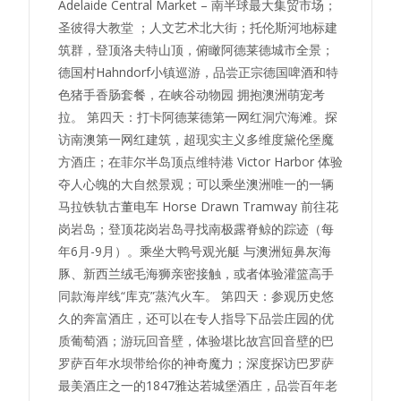
Adelaide Central Market – 南半球最大集贸市场；
圣彼得大教堂 ；人文艺术北大街；托伦斯河地标建
筑群，登顶洛夫特山顶，俯瞰阿德莱德城市全景；
德国村Hahndorf小镇巡游，品尝正宗德国啤酒和特
色猪手香肠套餐，在峡谷动物园 拥抱澳洲萌宠考
拉。 第四天：打卡阿德莱德第一网红洞穴海滩。探
访南澳第一网红建筑，超现实主义多维度黛伦堡魔
方酒庄；在菲尔半岛顶点维特港 Victor Harbor 体验
夺人心魄的大自然景观；可以乘坐澳洲唯一的一辆
马拉铁轨古董电车 Horse Drawn Tramway 前往花
岗岩岛；登顶花岗岩岛寻找南极露脊鲸的踪迹（每
年6月-9月）。乘坐大鸭号观光艇 与澳洲短鼻灰海
豚、新西兰绒毛海狮亲密接触，或者体验灌篮高手
同款海岸线“库克”蒸汽火车。 第四天：参观历史悠
久的奔富酒庄，还可以在专人指导下品尝庄园的优
质葡萄酒；游玩回音壁，体验堪比故宫回音壁的巴
罗萨百年水坝带给你的神奇魔力；深度探访巴罗萨
最美酒庄之一的1847雅达若城堡酒庄，品尝百年老