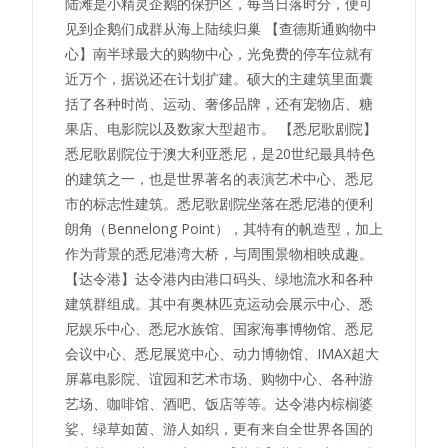
陆滩是小精灵企鹅的保护区，每当日落时分，便可
见到企鹅们成群从海上陆续归巢 【查德斯通购物中
心】南半球最大的购物中心，光免费的停车位就有
近万个，据说还在计划扩建。硕大的主建筑里面囊
括了各种时尚、运动、奢侈品牌，还有宠物店、糖
果店、电影院以及数家大型超市。 【悉尼歌剧院】
悉尼歌剧院位于澳大利亚悉尼，是20世纪最具特色
的建筑之一，也是世界著名的表演艺术中心、悉尼
市的标志性建筑。悉尼歌剧院坐落在悉尼港的便利
朗角（Bennelong Point），其特有的帆造型，加上
作为背景的悉尼港湾大桥，与周围景物相映成趣。
【达令港】达令港内由港口码头、绿地流水和各种
建筑群组成。其中有奥林匹克运动会展示中心、悉
尼娱乐中心、悉尼水族馆、国家海事博物馆、悉尼
会议中心、悉尼展览中心、动力博物馆、IMAX超大
屏幕电影院、谊园和艺术市场、购物中心、各种游
艺场、咖啡馆、酒吧、饭店等等。达令港内棕榈婆
娑、绿草如茵、游人如织，更有来自全世界各国的