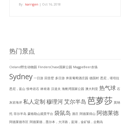
By :
karrigen
| Oct 16, 2018
热门景点
Cleland野生动物园
FlindersChase国家公园
MaggieBeer农场
Sydney
一日游
回音壁
多日游
奔富葡萄酒庄园
德国村
悉尼，堪培拉
热气球
悉尼，蓝山
惊奇岩石
林肯港
汉道夫
海豹湾国家公园
澳大利亚
石
芭萝莎
私人定制
穆理河
艾尔半岛
灰岩海岸
莫纳
袋鼠岛
阿德莱德
托
菲尔半岛
蒙格勒山观景平台
酒庄
阿德莱得山
阿德莱德市区
阿德莱德，墨尔本，大洋路，蓝湖，金矿镇，企鹅岛