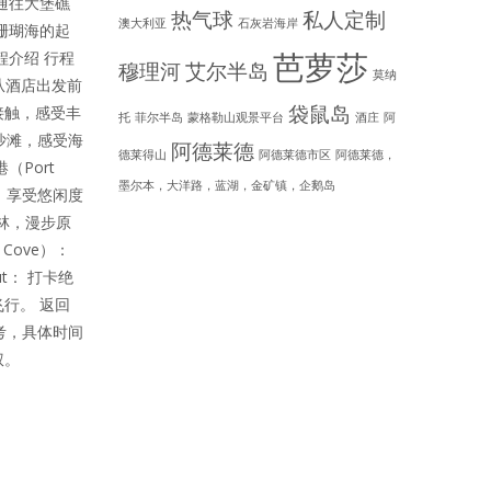
通往大堡礁
热气球
私人定制
澳大利亚
石灰岩海岸
向珊瑚海的起
芭萝莎
程介绍 行程
穆理河
艾尔半岛
莫纳
）： 从酒店出发前
袋鼠岛
接触，感受丰
托
菲尔半岛
蒙格勒山观景平台
酒庄
阿
腻沙滩，感受海
阿德莱德
德莱得山
阿德莱德市区
阿德莱德，
Port
墨尔本，大洋路，蓝湖，金矿镇，企鹅岛
地，享受悠闲度
雨林，漫步原
Cove）：
t： 打卡绝
行。 返回
考，具体时间
权。