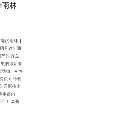
带雨林
老的雨林 |
《阿凡达》潘
产的 库兰
亿年历史的原始雨
乳动物、41%
供 6 种套
林公园探秘体
等丰富内
启！ 套餐