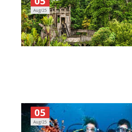
05
Aug/25
05
Aug/25