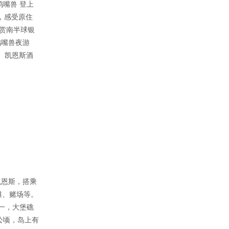
嘴兽 登上
，感受原住
观赏南半球银
鸭嘴兽夜游
） 凯恩斯酒
凯恩斯，搭乘
滩、赌场等。
择一，大堡礁
公顷，岛上有