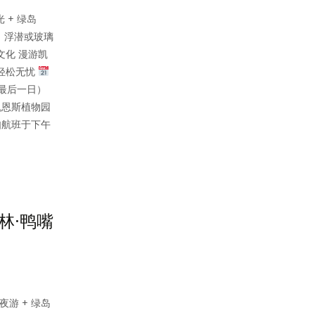
 + 绿岛
，浮潜或玻璃
文化 漫游凯
轻松无忧
在最后一日）
凯恩斯植物园
如航班于下午
林·鸭嘴
夜游 + 绿岛