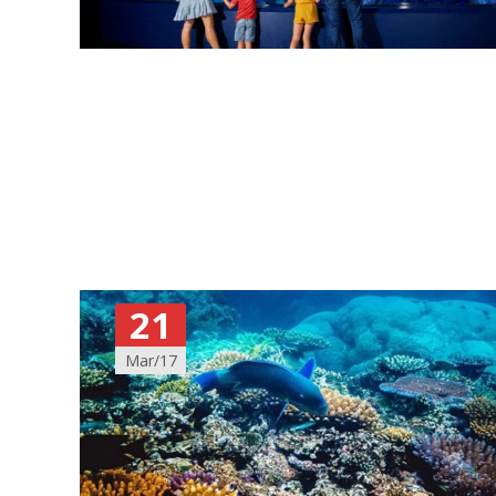
21
Mar/17