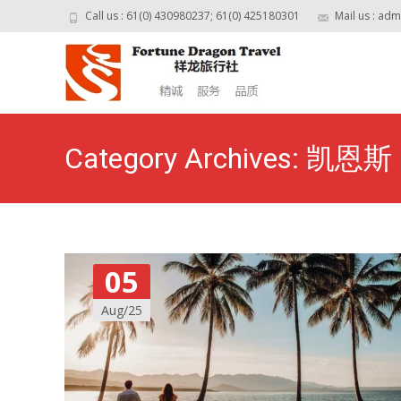
Call us : 61(0) 430980237; 61(0) 425180301
Mail us : ad
Category Archives: 凯恩斯
05
Aug/25