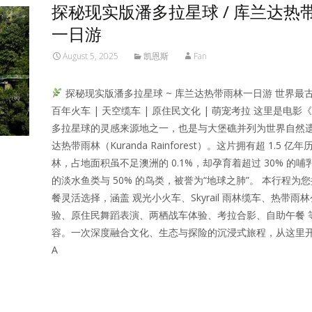
探秘现实版潘多拉星球 / 库兰达热
一日游
August 5, 2025
凯恩斯
Fan
探秘现实版潘多拉星球 ~ 库兰达热带雨林一日游 世界最古
百年火车 | 天空缆车 | 原住民文化 | 萌宠考拉 这里是电影
多拉星球的灵感来源地之一，也是与大堡礁并列为世界自然遗
达热带雨林（Kuranda Rainforest）。这片拥有超 1.5 
林，占地面积虽不足澳洲的 0.1%，却孕育着超过 30% 的哺
的淡水鱼类与 50% 的鸟类，被誉为“地球之肺”。 本行程为您提
餐灵活选择，涵盖 观光小火车、Skyrail 雨林缆车、热带雨
验、原住民舞蹈表演、两栖战车体验、考拉合影、自助午餐 
容。一次深度融合文化、生态与探险的沉浸式旅程，从这里开
A
Read More…