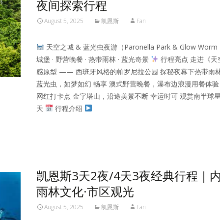
夜间探索行程
August 5, 2025
凯恩斯
Fan
天空之城 & 蓝光虫夜游（Paronella Park & Glow Worm
城堡 · 野营晚餐 · 热带雨林 · 蓝光奇景
行程亮点 走进《天
感原型 —— 西班牙风格的帕罗尼拉公园 探秘夜幕下热带雨林
蓝光虫，如梦如幻 畅享 澳式野营晚餐，瀑布边浪漫用餐体验
网红打卡点 金字塔山，沿途美景不断 幸运时可 观赏南半球
天
行程介绍
Read More…
凯恩斯3天2夜/4天3夜经典行程｜内
雨林文化·市区观光
August 5, 2025
凯恩斯
Fan