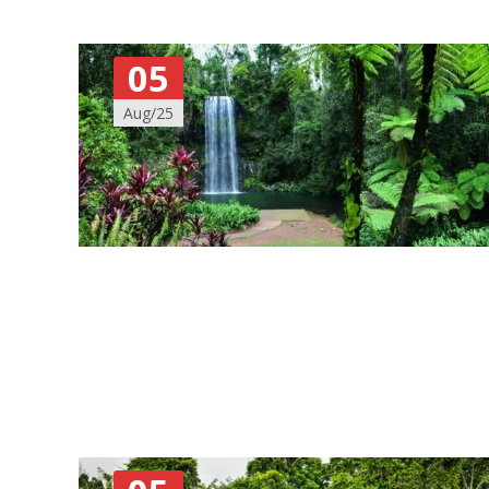
05
Aug/25