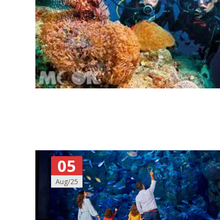
05
Aug/25