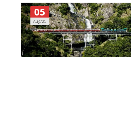
05
Aug/25