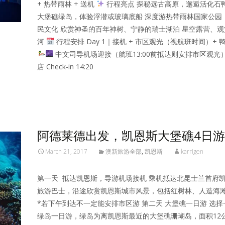
+ 热带雨林 + 送机
行程亮点 探秘远古高原，邂逅活化石鸭
大堡礁绿岛，体验浮潜或玻璃底船 深度游热带雨林国家公园
民文化 欣赏神圣的百年神树、宁静的瑞士湖泊 星空露营、
河
行程安排 Day 1｜接机 + 市区观光（视航班时间）+ 
中文司导机场迎接（航班13:00前抵达则安排市区观光
店 Check-in 14:20
Read More…
阿德莱德出发，凯恩斯大堡礁4日游
March 21, 2017
澳新旅游全部
,
凯恩斯
karrigen
第一天 抵达凯恩斯，导游机场接机 乘机抵达北昆士兰首府
旅游巴士，沿途欣赏凯恩斯城市风景，包括红树林、人造海
*若下午到达不一定能安排市区游 第二天 大堡礁一日游 选
绿岛一日游，绿岛为离凯恩斯最近的大堡礁珊瑚岛，面积12