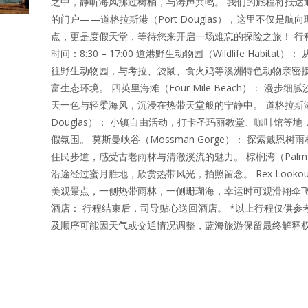
之中，静听海风拂过树梢，与涛声共鸣。 我们的旅程将抵达
的门户——道格拉斯港（Port Douglas），这里不仅是航
点，更是度假天堂，等待您来开启一场难忘的探险之旅！ 行
时间：8:30 – 17:00 道港野生动物园（Wildlife Habitat
往野生动物园，与考拉、袋鼠、食火鸡等澳洲特色动物亲密
富生态环境。 四英里海滩（Four Mile Beach）： 漫步细
天一色与轻柔海风，沉浸在热带天堂般的宁静中。 道格拉斯港（
Douglas）： 小镇自由活动，打卡圣玛丽教堂、咖啡馆等
假氛围。 莫斯曼峡谷（Mossman Gorge）： 探索戴恩树
住民步道，感受古老雨林与清澈溪流的魅力。 棕榈湾（Palm 
沿途经过蜜月胜地，欣赏热带风光，拍照留念。 Rex Lookou
美观景点，一侧热带雨林，一侧珊瑚海，幸运时可观滑翔伞飞
酒店： 行程结束后，司导贴心送回酒店。 *以上行程仅供参
及顺序可能因天气或交通情况调整，蓝海旅游保留最终解释
Read More…