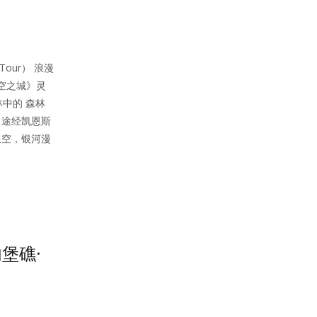
 Tour） 浪漫
空之城》灵
中的 森林
 途经凯恩斯
星空，银河漫
堡礁·