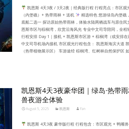
凯恩斯 4天3夜 / 3天2夜｜经典版行程 行程亮点：市区观光
（内堡礁）+ 热带雨林 + 送机
精选特色 悠游绿岛内堡礁
底船二选一 探访原始热带雨林，体验水陆两栖战车与原住民
恩斯市区与棕榈湾，欣赏沿海风光 专业中文司导陪同，全程
行程安排 Day 1｜接机 + 凯恩斯市区游 + 棕榈湾（或安排
中文司导机场内接机 市区观光行程包含： 凯恩斯海滨大道 
（热带植物展示区） 车游途经 棕榈湾、红树林自然保护区 
Read More…
凯恩斯4天3夜豪华团｜绿岛·热带雨
兽夜游全体验
August 5, 2025
凯恩斯
Fan
凯恩斯 4天3夜 豪华版行程 行程包含：市区观光 + 鸭嘴兽