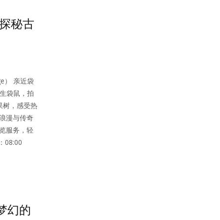
·探秘古
rge） 亲近袋
野生袋鼠，拍
果树，感受热
的浪漫与传奇
导览服务，轻
08:00
梦幻的