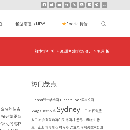
Search
游
畅游南澳（NEW）
Special特价
for:
祥龙旅行社
>
澳洲各地旅游预订
>
凯恩斯
热门景点
Cleland野生动物园
FlindersChase国家公园
Sydney
k）命名的传奇
MaggieBeer农场
一日游
回音壁
，探寻凯恩斯
多日游
奔富葡萄酒庄园
德国村
悉尼，堪培拉
悉
产级别的雨林
尼，蓝山
惊奇岩石
林肯港
汉道夫
海豹湾国家公园