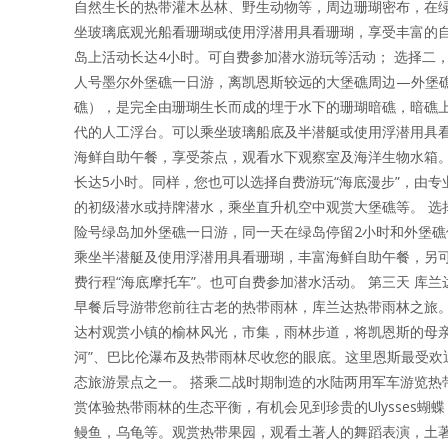
自然生长的热带灌木丛林、野生动物等，周边珊瑚密布，在
坐玻璃底观光船看珊瑚或使用浮潜用具看珊瑚，享受丰富的
岛上活动长达4小时。可自费参加潜水游玩等活动； 选择二
人号墨尔外堡礁一日游，离凯恩斯较远的大堡礁周边—外堡
礁），是完全由珊瑚生长而成的埋于水下的珊瑚暗礁，暗礁
代的人工浮台。可以乘坐玻璃船底及半潜艇或使用浮潜用具
海鲜自助午餐，享受茶点，观看水下观察室及海洋生物水箱
长达5小时。同样，您也可以选择自费游玩“海底漫步”，由专
的初级潜水或持牌潜水，乘坐直升机空中观赏大堡礁等。 选
险号绿岛加外堡礁一日游，同一天在绿岛停留2小时和外堡礁
乘坐半潜艇及使用浮潜用具看珊瑚，丰富海鲜自助午餐，另
费行程“海底摩托车”。也可自费参加潜水活动。 第三天 库兰
早餐后导游带您前往古老的热带雨林，库兰达热带雨林之旅
达村观赏小镇的榆林风光，市集，雨林步道，将凯恩斯的母亲
河”、巴比伦瀑布及热带雨林尽收您的眼底。这里恩斯最受欢
态旅游景点之一。 搭乘二战时期制造的水陆两用军车游览热
赏体验热带雨林的生态平衡，有机会见到珍贵的Ulysses蝴
鳗鱼，乌龟等。观赏热带果园，观看土著人的舞蹈表演，土