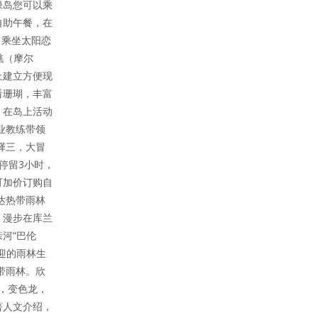
绿岛您可以乘
自助午餐，在
，乘坐太阳恋
礁（摩尔
上建立方便现
看珊瑚，丰富
。在岛上活动
业教练带领
择三，大冒
停留3小时，
可加价订购自
达热带雨林
。漫步在库兰
河“巴伦
迎的雨林生
带雨林。欣
蝶，变色龙，
著人文介绍，