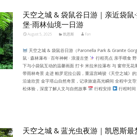
天空之城 & 袋鼠谷日游｜亲近袋鼠
堡·雨林仙境一日游
August 5, 2025
凯恩斯
Fan
天空之城 & 袋鼠谷日游（Paronella Park & Granite Go
鼠 · 森林瀑布 · 百年神树 · 浪漫古堡
行程亮点 亲手喂食 
下与小袋鼠互动的温馨画面 打卡 米拉米拉瀑布 与 窗帘无花
带雨林奇景 走进 帕罗尼拉公园，重温宫崎骏《天空之城》
沿途欣赏 金字塔山自然奇景，记录旅途高光瞬间 全程中文
松体验，深度了解人文与自然故事
行程安排
行程时间：
Read More…
天空之城 & 蓝光虫夜游｜凯恩斯最