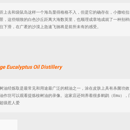
听上去和袋鼠岛这样一个海岛显得格格不入，但是它的确存在，小撒哈拉
景，这些细致的白色沙丘距离大海数英里，也顺理成章地成就了一种别样
往下滑，在广袤的沙漠上急速飞驰将是前所未有的感受。
e Eucalyptus Oil Distillery
树油经炼取是最常见和用途最广泛的精油之一，涂在皮肤上具有
杀菌功效
油作坊可以观看提炼桉树油的录像。这家店还饲养着很多鸸鹋（
Emu
），
超级惹人爱