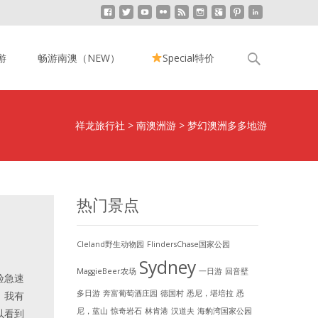
Search
游
畅游南澳（NEW）
Special特价
for:
祥龙旅行社
>
南澳洲游
>
梦幻澳洲多多地游
热门景点
Cleland野生动物园
FlindersChase国家公园
Sydney
MaggieBeer农场
一日游
回音壁
验急速
多日游
奔富葡萄酒庄园
德国村
悉尼，堪培拉
悉
：我有
尼，蓝山
惊奇岩石
林肯港
汉道夫
海豹湾国家公园
以看到