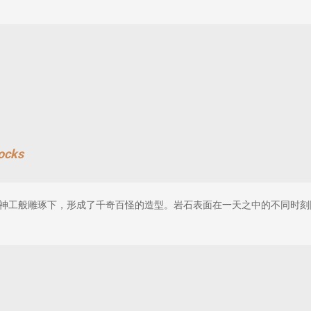
ocks
神工般雕琢下，形成了千奇百怪的造型。岩石表面在一天之中的不同时刻