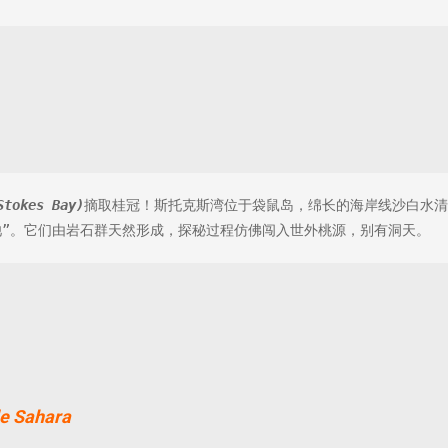
Stokes Bay)
摘取桂冠！斯托克斯湾位于袋鼠岛，绵长的海岸线沙白水清
池
”
。它们由岩石群天然形成，探秘过程仿佛闯入世外桃源，别有洞天。
 Sahara