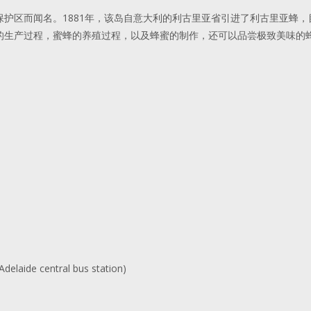
保护区而闻名。
1881
年，该岛自意大利的利古里亚省引进了利古里亚蜂，
的生产过程，蜜蜂的养殖过程，以及蜂蜜的制作，还可以品尝极致美味的
(Adelaide central bus station)