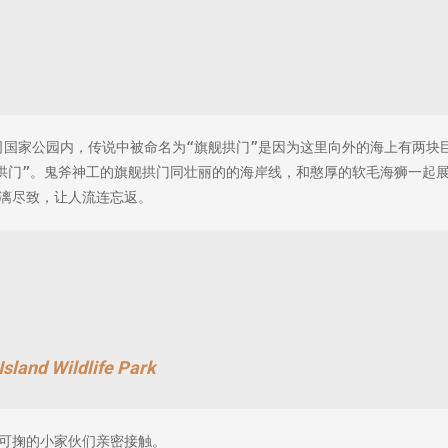
司国家公园内，传说中被命名为“旗舰拱门”是因为这里向外的海上有两块
舰拱门”。鬼斧神工的旗舰拱门同壮丽的的海岸线，和憨厚的软毛海狮一起
漓尽致，让人流连忘返。
nd Wildlife Park
可掬的小家伙们亲密接触。