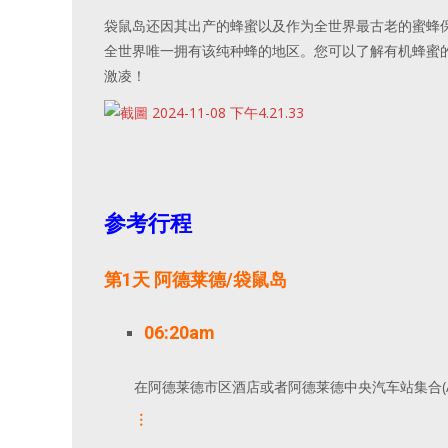
袋鼠岛还因其出产的蜂蜜以及作为全世界最古老的蜜蜂
全世界唯一拥有该纯种蜂的地区。您可以了解有机蜂蜜
激凌！
参考行程
第
1
天 阿德莱德
/
袋鼠岛
06:20am
在阿德莱德市区酒店或者阿德莱德中央汽车站集合
︙