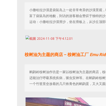
小撒哈拉沙漠是袋鼠岛上一处非常奇异的沙漠景观，
富了袋鼠岛的地貌，到访的游客都会赞叹于独特的沙
运动：小撒哈拉沙漠滑沙，坐在滑板上，从沙丘顶部
桉树油为主题的商店 – 桉树油工厂
Emu Ridg
鸸鹋岭桉树油作坊是一家以桉树油为主题的商店，桉
还能治疗呼吸系统疾病，驱虫安神等。在鸸鹋岭桉树
一个竹筐里垒放着的几只铁青色的鸸鹋蛋，又大又圆