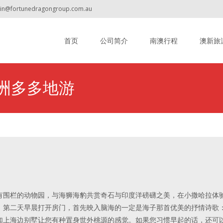
min@fortunedragongroup.com.au
Skip to content
首页
公司简介
南澳行程
澳新旅
梦幻澳洲多多地游
有围栏的动物园，与海狮海豹共赏奇石与印度洋磅礴之美，在小撒哈拉体
。第二天早晨打开房门，首先映入脑海的一定是海子那首优美的抒情诗歌
加上海边别墅让您有种置身世外桃源的感觉。如果您习惯早起的话，还可