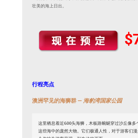
壮美的海上日出。
$
行程亮点
澳洲罕见的海狮群 —
海豹湾国家公园
这里栖息着近600头海狮，木板路蜿蜒穿过沙丘像
这些海中的庞然大物。它们极通人性，对于游客们漫