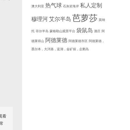
热气球
私人定制
澳大利亚
石灰岩海岸
芭萝莎
穆理河
艾尔半岛
莫纳
袋鼠岛
托
菲尔半岛
蒙格勒山观景平台
酒庄
阿
阿德莱德
德莱得山
阿德莱德市区
阿德莱德，
墨尔本，大洋路，蓝湖，金矿镇，企鹅岛
观看
常