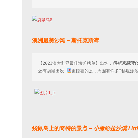
澳洲最美沙滩 –
斯托克斯湾
【
2023
澳大利亚最佳海滩榜单】出炉，
司托克斯湾
(
还有袋鼠出没 
更惊喜的是，周围有许多
“
秘境泳
袋鼠岛上的奇特的景点 –
小撒哈拉沙漠 Little