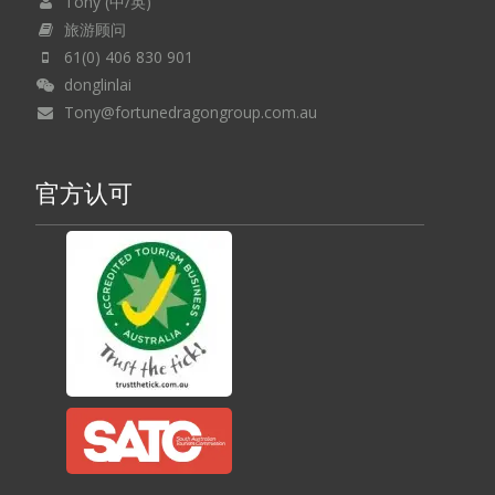
Tony (中/英)
旅游顾问
61(0) 406 830 901
donglinlai
Tony@fortunedragongroup.com.au
官方认可