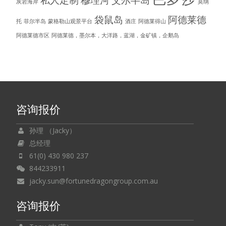
灰岩海岸
莫纳
袋鼠岛
阿德莱德
托
菲尔半岛
蒙格勒山观景平台
酒庄
阿德莱得山
阿德莱德市区
阿德莱德，墨尔本，大洋路，蓝湖，金矿镇，企鹅岛
咨询报价
孙理 （Jacky）
总经理
61(0) 430 980 237
844233911
jacky.sun@fortunedragongroup.com.au
咨询报价