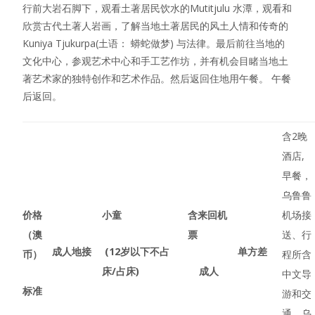
行前大岩石脚下，观看土著居民饮水的Mutitjulu 水潭，观看和
欣赏古代土著人岩画，了解当地土著居民的风土人情和传奇的
Kuniya Tjukurpa(土语： 蟒蛇做梦) 与法律。最后前往当地的
文化中心，参观艺术中心和手工艺作坊，并有机会目睹当地土
著艺术家的独特创作和艺术作品。然后返回住地用午餐。 午餐
后返回。
含2晚
酒店,
早餐，
乌鲁鲁
价格
小童
含来回机
机场接
（澳
票
送、行
成人地接
(12
岁以下不占
单方差
币）
程所含
床
/
占床
)
成人
中文导
标准
游和交
通，乌