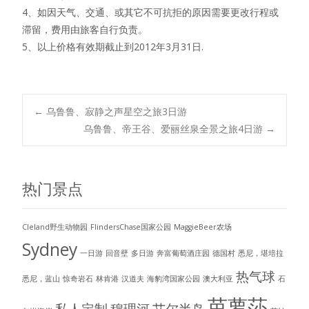
4、如因天气、交通、或其它不可抗拒的原因需要更改行程或
滞留，费用由旅客自行负责。
5、以上价格有效期截止到2012年3月31日.
←
乌鲁鲁、寂静之声星空之旅3日游
乌鲁鲁、帝王谷、爱丽丝泉全景之旅4日游
→
Post navigation
热门景点
Cleland野生动物园
FlindersChase国家公园
MaggieBeer农场
Sydney
一日游
回音壁
多日游
奔富葡萄酒庄园
德国村
悉尼，堪培拉
热气球
悉尼，蓝山
惊奇岩石
林肯港
汉道夫
海豹湾国家公园
澳大利亚
石
芭萝莎
私人定制
穆理河
艾尔半岛