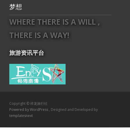
梦想
WHERE THERE IS A WILL ,
THERE IS A WAY!
旅游资讯平台
Copyright © 祥龙旅行社
Powered by WordPress
, Designed and Developed by
templatesnext