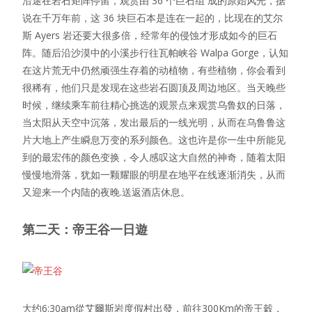
沿途在岩石矩阵停留，观赏由 36 个巨石组 成的原始风光，据
说在千万年前，这 36 块巨石本是连在一起的，比现在的艾尔
斯 Ayers 岩还要大很多倍，经常年的侵蚀才形成如今的巨石
阵。随后沿沙漠中的小溪步行往瓦帕峡谷 Walpa Gorge，认知
在这片荒无中仍然顽强生存着的动植物，有些植物，你会看到
很稀有，他们只是发现在这些岩石圆顶及周边地区。当天晚些
时候，继续乘车前往精心挑选的观景点来观赏乌鲁奴的日落，
当太阳从天空中沉落，发出最后的一线光明，从而在乌鲁鲁这
片大地上产生瞬息万变的系列颜色。这也许是你一生中所能见
到的最宏伟的颜色变换，令人感叹这大自然的神奇，随着太阳
慢慢地滑落，犹如一颗耀眼的明星在地平在线逐渐消失，从而
又迎来一个内陆的夜晚.送返酒店休息。
第二天：帝王谷一日遊
大约6:30am從艾爾斯岩度假村出發，前往300Km的帝王穀，