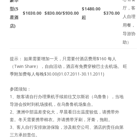
豪华
厅，客
型
(5
$1480.00
$1030.00
$830.00/$930.00
$370.00
人自理
星酒
起
用餐，
店
)
导游协
助）
提示： 如果需要增加一天，只需要付酒店费用$160 每人
（Twin Share），自由活动，酒店有免费穿梭巴士去机场。 旺
季附加费每人每晚$30.00(01.07.2011-30.11.2011)
参团须知：
1、散客请自行办理乘机手续前往艾尔斯岩（乌鲁鲁），当地
导游会按时到机场接机，在乌鲁鲁机场集合。
2、澳洲中部温差变化大，早晨看日出温度较低，请携带外
套。冬天需要携带棉衣。并请携带牙刷，牙膏，拖鞋。
3、客人自行安排旅游保险，涉及航空公司、酒店的责任由第
三方承担责任。