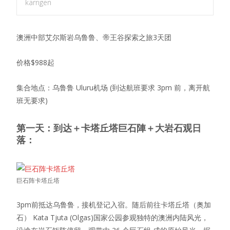
karrigen
澳洲中部艾尔斯岩乌鲁鲁、帝王谷探索之旅3天团
价格$988起
集合地点：乌鲁鲁 Uluru机场 (到达航班要求 3pm 前，离开航
班无要求)
第一天：到达＋卡塔丘塔巨石陣＋大岩石观日
落：
巨石阵卡塔丘塔
3pm前抵达乌鲁鲁，接机登记入宿。随后前往卡塔丘塔（奥加
石） Kata Tjuta (Olgas)国家公园参观独特的澳洲内陆风光，