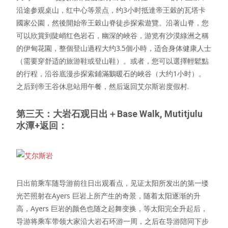
沿途参观桌山，红中心等景点，约3小时抵達帝王穀的瓦塔卡
國家公園，然後開始帝王穀山脊徒步探索遊覽。沿著山脊，您
可以欣賞到陡峭红色岩石，幽深的峽谷，游览有沙漠綠洲之稱
的伊甸花園，整個登山過程大约3.5個小時，适合身体健康人士
（需要穿舒适的旅游鞋或登山鞋）。或者，您可以選擇輕鬆點
的行程，沿谷底漫步探索鋪滿鵝暖石的峽谷（大约1小时）。
之后到帝王谷休息站用午餐，然后返回艾尔斯岩度假村.
第三天：大岩石观日出＋Base Walk, Mutitjulu
水潭+返回：
日出前乘车随导游前往日出观看点，见证太阳所发出的第一缕
光芒照射在Ayers 巨岩上所产生的奇景，随着太阳逐渐的升
高，Ayers 巨岩的颜色也随之起舞变换，等太阳完全升起后，
导游将乘车带领大家沿大岩石环游一周，之后在导游陪同下步