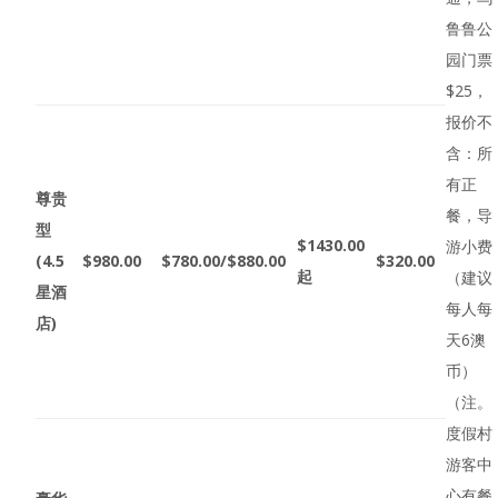
鲁鲁公
园门票
$25，
报价不
含：所
有正
尊贵
餐，导
型
$1430.00
游小费
(4.5
$980.00
$780.00/$880.00
$320.00
起
（建议
星酒
每人每
店
)
天6澳
币）
（注。
度假村
游客中
心有餐