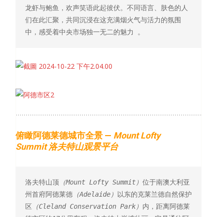
龙虾与鲍鱼，欢声笑语此起彼伏。不同语言、肤色的人
们在此汇聚，共同沉浸在这充满烟火气与活力的氛围
中，感受着中央市场独一无二的魅力 。
俯瞰阿德莱德城市全景 —
Mount Lofty
Summi
t
洛夫特山观景平台
洛夫特山顶
（Mount Lofty Summit）
位于南澳大利亚
州首府阿德莱德
（Adelaide）
以东的克莱兰德自然保护
区
（Cleland Conservation Park）
内，距离阿德莱