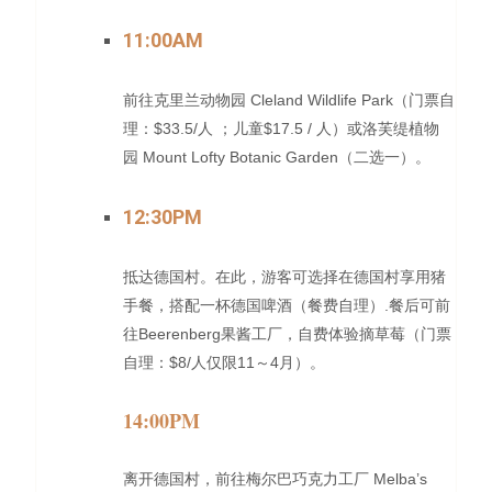
11:00AM
Cleland Wildlife Park
前往克里兰动物园
（门票自
$33.5
/
$
17.5
/
理：
人 ；儿童
人）或洛芙缇植物
Mount Lofty Botanic Garden
园
（二选一）。
12:30PM
抵达德国村。在此，游客可选择在德国村享用猪
.
手餐，搭配一杯德国啤酒（餐费自理）
餐后可前
Beerenberg
往
果酱工厂，自费体验摘草莓（门票
$
8
/
11
4
自理：
人仅限
～
月）。
14:00PM
Melba’s
离开德国村，前往梅尔巴巧克力工厂