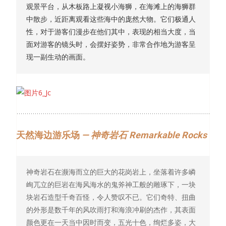
观景平台，从木板路上凝视小海狮，在海滩上的海狮群
中散步，近距离观看这些海中的庞然大物。它们极通人
性，对于游客们漫步在他们其中，表现的相当大度，当
面对游客的镜头时，会摆好姿势，非常合作地为游客呈
现一副生动的画面。
天然海边游乐场
— 神奇岩石 Remarkable Rocks
神奇岩石在濒海而立的巨大的花岗岩上，坐落着许多嶙
峋兀立的巨岩在海风海水的鬼斧神工般的雕琢下，一块
块岩石造型千奇百怪，令人赞叹不已。它们奇特、扭曲
的外形是数千年的风吹雨打和海浪冲刷的杰作，其表面
颜色更在一天当中因时而变，五光十色，绚烂多姿，大