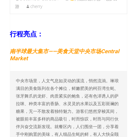
游
cherry
行程亮点：
南半球最大集市——美食天堂中央市场Central
Market
中央市场里，人文气息如灵动的溪流，悄然流淌。琳琅
满目的美食陈列在各个摊位，鲜嫩肥美的柯芬湾生蚝、
张牙舞爪的龙虾、肉质紧实的鲍鱼，还有色泽诱人的萨
拉咪、种类丰富的香肠、水灵灵的水果以及五彩斑斓的
糖果，无一不散发着独特魅力。游客们悠然穿梭其间，
被眼前丰富多样的商品吸引，时而惊叹，时而与同行伙
伴兴奋交流新发现。就餐区内，人们围坐一团，分享着
手中刚购置的美味，有人细品生蚝的鲜，有人大快朵颐