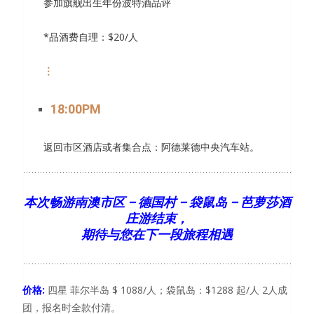
参加旗舰出生年份波特酒品评
*品酒费自理：$20/人
︙
18:00PM
返回市区酒店或者集合点：阿德莱德中央汽车站。
本次畅游南澳市区 – 德国村 – 袋鼠岛 – 芭萝莎酒
庄游结束，
期待与您在下一段旅程相遇
价格
:
四星
菲尔半岛 $ 1088/
人；袋鼠岛：
$1288
起
/
人
2
人成
团，报名时全款付清。