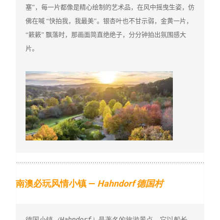
塞”，每一片都像是精心绘制的艺术品，在风中摇曳生姿，仿
佛在喊 “快拍我，我最美”。银杏叶也不甘示弱，金黄一片，
“簌簌” 飘落时，那画面简直绝绝子，分分钟拍出氛围感大
片。

南澳必玩风情小镇 —
Hahndorf 德国村
德国小镇
（Hahndorf）
是著名的旅游景点，它以船长