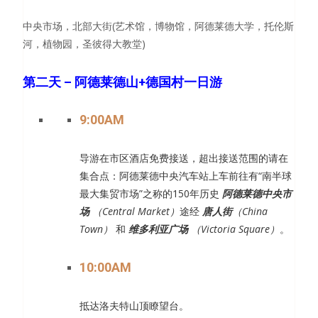
中央市场，北部大街(艺术馆，博物馆，阿德莱德大学，托伦斯
河，植物园，圣彼得大教堂)
第二天
– 阿德莱德山+德国村一日游
9:00AM
导游在市区酒店免费接送，超出接送范围的请在
集合点：阿德莱德中央汽车站上车前往有“南半球
最大集贸市场”之称的150年历史
阿德莱德中央市
场
（Central Market）
途经
唐人街
（
China
Town
）
和
维
多利
亚
广
场
（Victoria Square）
。
10:00AM
抵达洛夫特山顶瞭望台。