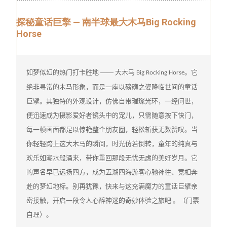
探秘童话巨擎 — 南半球最大木马Big Rocking
Horse
如梦似幻的热门打卡胜地 —— 大木马 
。它
Big Rocking Horse
绝非寻常的木马形象，而是一座以磅礴之姿降临世间的童话
巨擘。其独特的外观设计，仿佛自带璀璨光环，一经问世，
便迅速成为摄影爱好者镜头中的宠儿，只需随意按下快门，
每一帧画面都足以惊艳整个朋友圈，轻松斩获无数赞叹。当
你轻轻跨上这大木马的瞬间，时光仿若倒转，童年的纯真与
欢乐如潮水般涌来，带你重回那段无忧无虑的美好岁月。它
的声名早已远扬四方，成为五湖四海游客心驰神往、竞相奔
赴的梦幻地标。别再犹豫，快来与这充满魔力的童话巨擘亲
密接触，开启一段令人心醉神迷的奇妙体验之旅吧 。
（门票
自理
）
。