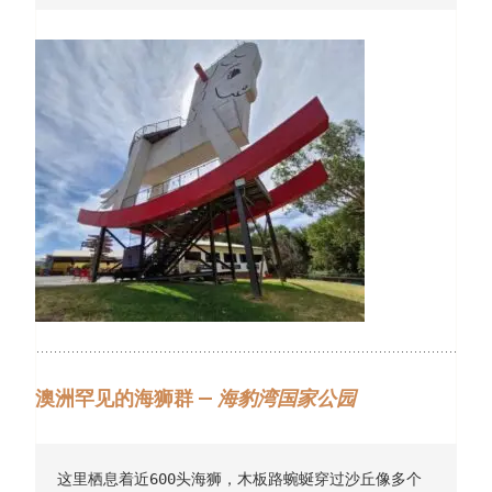
澳洲罕见的海狮群 —
海豹湾国家公园
这里栖息着近600头海狮，木板路蜿蜒穿过沙丘像多个