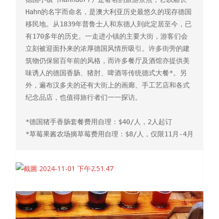
Hahn的名字而命名，是澳大利亚历史最悠久的现存德国
移民地。从1839年普鲁士人和东德人到此定居至今，已
有170多年的历史。一走进小镇的主要大街，游客们会
立刻被迎面扑来的浓厚德国风情所吸引。许多街旁的建
筑物仍保留百年前的风格，而许多餐厅及酒馆亦提供美
味诱人的德国香肠、猪肘、啤酒等传统德式大餐*。另
外，遍布汉多夫的还有大街上的画廊、手工艺店和各式
纪念品店，也值得旅行者们一一探访。

*德国猪手香肠套餐费用自理：$40/人，2人起订 

*草莓果酱农场摘草莓费用自理：$8/人，仅限11月-4月