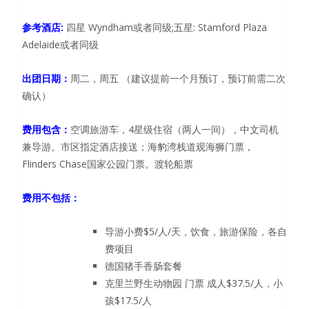
参考酒店
:
四星
Wyndham
或者同级
;
五星
: Stamford Plaza
Adelaide
或者同级
出团日期：
周二，周五
（
建议提前一个月预订，预订前需二次
确认）
费用包含：
空调旅游车，
4
星级住宿（两人一间），中文司机
兼导游。市区指定酒店接送；海豹湾栈道观海狮门票，
Flinders Chase
国家公园门票。渡轮船票
费用不包括：
导游小费
$5/
人
/
天，饮食，旅游保险，各自
费项目
德国猪手香肠套餐
克里兰野生动物园 门票 成人
$37.5/
人，小
孩
$17.5/
人