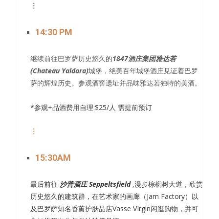
︙
14:30 PM
继续前往巴罗萨历史悠久的
1847酒庄集团雅达若
(Chateau Yaldara)
城堡，绝美百年城堡酒庄见证着巴罗
萨的辉煌历史。参观酒窖遗址并品味雅达若独特的美酒。
*参观+品酒费用自理:$25/人 需提前预订
︙
15:30AM
最后前往
沙普酒庄 Seppeltsfield
,漫步棕榈树大道，欣赏
历史悠久的建筑群，在艺术家的画廊（Jam Factory）以
及巴罗萨知名香薰护肤品店Vasse VIrgin闲逛购物，并可