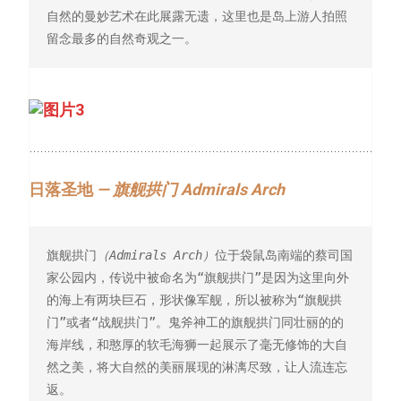
自然的曼妙艺术在此展露无遗，这里也是岛上游人拍照
留念最多的自然奇观之一。
日落圣地
— 旗舰拱门 Admirals Arch
旗舰拱门
（Admirals Arch）
位于袋鼠岛南端的蔡司国
家公园内，传说中被命名为“旗舰拱门”是因为这里向外
的海上有两块巨石，形状像军舰，所以被称为“旗舰拱
门”或者“战舰拱门”。鬼斧神工的旗舰拱门同壮丽的的
海岸线，和憨厚的软毛海狮一起展示了毫无修饰的大自
然之美，将大自然的美丽展现的淋漓尽致，让人流连忘
返。