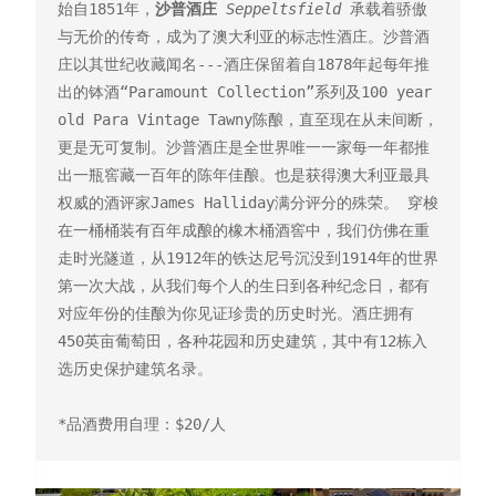
始自1851年，
沙普酒庄 
Seppeltsfield
 承载着骄傲
与无价的传奇，成为了澳大利亚的标志性酒庄。沙普酒
庄以其世纪收藏闻名---酒庄保留着自1878年起每年推
出的钵酒“Paramount Collection”系列及100 year 
old Para Vintage Tawny陈酿，直至现在从未间断，
更是无可复制。沙普酒庄是全世界唯一一家每一年都推
出一瓶窖藏一百年的陈年佳酿。也是获得澳大利亚最具
权威的酒评家James Halliday满分评分的殊荣。 穿梭
在一桶桶装有百年成酿的橡木桶酒窖中，我们仿佛在重
走时光隧道，从1912年的铁达尼号沉没到1914年的世界
第一次大战，从我们每个人的生日到各种纪念日，都有
对应年份的佳酿为你见证珍贵的历史时光。酒庄拥有
450英亩葡萄田，各种花园和历史建筑，其中有12栋入
选历史保护建筑名录。

*品酒费用自理：$20/人