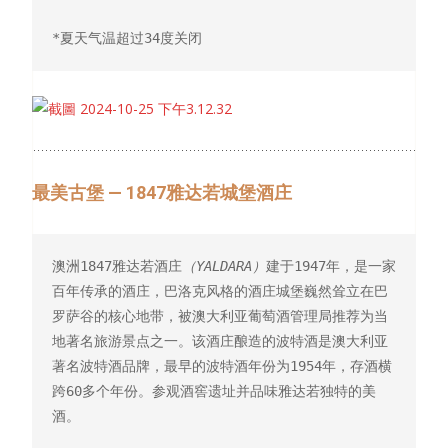
*夏天气温超过
34
度关闭
最美古堡 — 1847雅达若城堡酒庄
澳洲1847雅达若酒庄
（YALDARA）
建于1947年，是一家
百年传承的酒庄，巴洛克风格的酒庄城堡巍然耸立在巴
罗萨谷的核心地带，被澳大利亚葡萄酒管理局推荐为当
地著名旅游景点之一。该酒庄酿造的波特酒是澳大利亚
著名波特酒品牌，最早的波特酒年份为1954年，存酒横
跨60多个年份。参观酒窖遗址并品味雅达若独特的美
酒。
