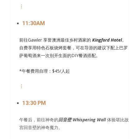
︙
11:30AM
前往Gawler 享誉澳洲最佳乡村酒家的
Kingford Hotel
。
自费享用特色石板烧烤套餐，可在导游的建议下配上巴罗
萨葡萄酒来一次别开生面的DIY餐酒搭配。
*午餐费用自理：$45/人起
︙
13:30 PM
午餐后，前往神奇的
回音壁 Whispering Wall
体验堪比故
宫回音壁的神奇魔力。