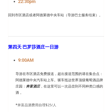
22:30pm
回到市区酒店或者阿德莱德中央车站（导游巴士服务结束）。
第四天
巴罗莎酒庄一日游
9:00AM
导游在市区酒店免费接送，超出接送范围的请在集合点：
阿德莱德中央汽车站上车。驱车抵达世界顶级葡萄酒品牌
庄园：
奔富酒庄
，在这里可以一次品尝到不同种类口感的
酒 。
*
奔富品酒费用自理
$25/
人