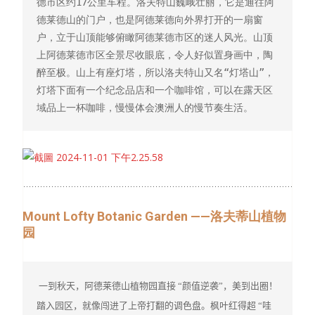
德市区约17公里车程。洛夫特山巍峨壮丽，它是通往阿
德莱德山的门户，也是阿德莱德向外界打开的一扇窗
户，立于山顶能够俯瞰阿德莱德市区的迷人风光。山顶
上阿德莱德市区全景尽收眼底，令人好似置身画中，陶
醉至极。山上有座灯塔，所以洛夫特山又名“灯塔山”，
灯塔下面有一个纪念品店和一个咖啡馆，可以在露天区
域品上一杯咖啡，慢慢体会澳洲人的慢节奏生活。
Mount Lofty Botanic Garden ——洛夫蒂山植物
园
 一到秋天，阿德莱德山植物园直接 “颜值逆袭”，美到出圈！
踏入园区，就像闯进了上帝打翻的调色盘。枫叶红得超 “哇